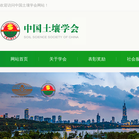
欢迎访问中国土壤学会网站！
网站首页
关于学会
表彰奖励
社会