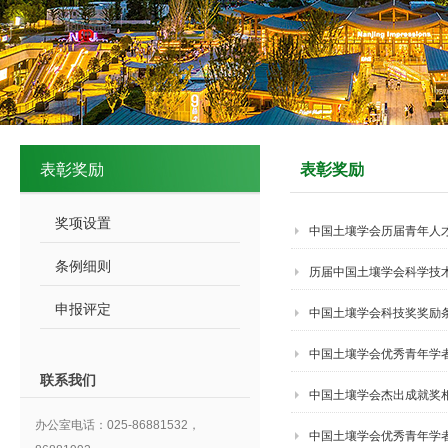
表彰奖励
表彰奖励
奖项设置
中国土壤学会历届青年人
条例细则
历届中国土壤学会科学技
申报评定
中国土壤学会科技奖奖励
中国土壤学会优秀青年学
联系我们
中国土壤学会杰出成就奖
办公室电话：025-86881532，
中国土壤学会优秀青年学