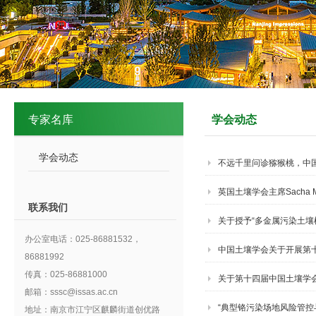
专家名库
学会动态
学会动态
不远千里问诊猕猴桃，中
英国土壤学会主席Sacha 
联系我们
关于授予“多金属污染土壤
办公室电话：025-86881532，
中国土壤学会关于开展第
86881992
选人推荐与评选工作的通
传真：025-86881000
关于第十四届中国土壤学
邮箱：sssc@issas.ac.cn
“典型铬污染场地风险管控
地址：南京市江宁区麒麟街道创优路