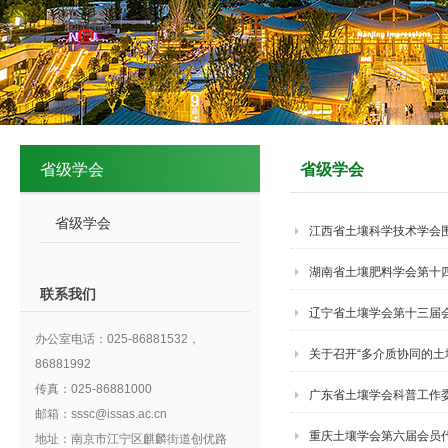
省级学会
省级学会
省级学会
江西省土壤科学技术学会
湖南省土壤肥料学会第十四
联系我们
辽宁省土壤学会第十三届
办公室电话：025-86881532，
关于召开“多介质协同的土
86881992
传真：025-86881000
广东省土壤学会科普工作委
邮箱：sssc@issas.ac.cn
重庆土壤学会第六届会员代
地址：南京市江宁区麒麟街道创优路