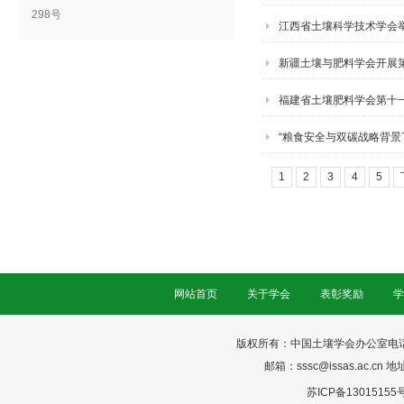
298号
江西省土壤科学技术学会
新疆土壤与肥料学会开展
福建省土壤肥料学会第十
“粮食安全与双碳战略背
1
2
3
4
5
网站首页
关于学会
表彰奖励
学
版权所有：中国土壤学会办公室电话：025-
邮箱：sssc@issas.ac.cn 
苏ICP备13015155