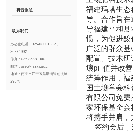
福建玛塔生态
科普报道
导。合作旨在
导福建平和县
联系我们
惯，为促进酸
办公室电话：025-86881532，
广泛的群众基
86881992
配置、技术研
传真：025-86881000
壤pH值并改
邮箱：sssc@issas.ac.cn
地址：南京市江宁区麒麟街道创优路
统筹作用，福
298号
国土壤学会科
有限公司免费
家环保基金会
将携手并肩，
签约会后，