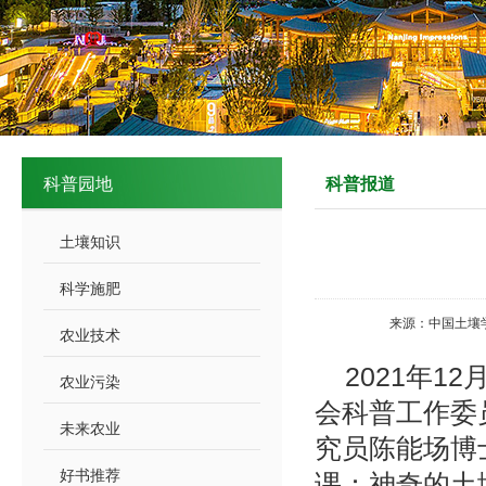
科普园地
科普报道
土壤知识
科学施肥
来源：中国土壤
农业技术
2021年
农业污染
会科普工作委
未来农业
究员陈能场博
好书推荐
课：神奇的土