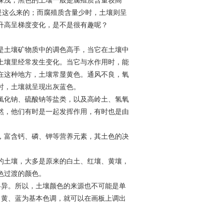
深浅，黑色的土壤一般是腐殖质含量较高
是这么来的；而腐殖质含量少时，土壤则呈
升高呈梯度变化，是不是很有趣呢？
是土壤矿物质中的调色高手，当它在土壤中
土壤里经常发生变化。当它与水作用时，能
在这种地方，土壤常显黄色。通风不良，氧
时，土壤就呈现出灰蓝色。
氯化钠、硫酸钠等盐类，以及高岭土、氢氧
然，他们有时是一起发挥作用，有时也是由
，富含钙、磷、钾等营养元素，其土色的决
的土壤，大多是原来的白土、红壤、黄壤，
色过渡的颜色。
各异。所以，土壤颜色的来源也不可能是单
、黄、蓝为基本色调，就可以在画板上调出