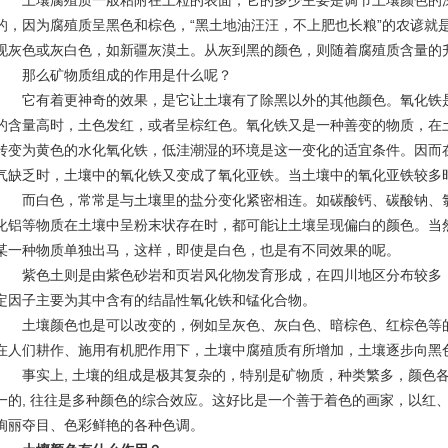
土壤腐殖质一般粘附在土粒的表面，它的多少主要是调节土壤颜色的
的，因为腐殖质呈黑色和棕色，“黑土地油汪汪，不上肥也长粮”的农谚就
现灰色或灰白色，如新疆灰漠土。从灰到黑的颜色，则随着腐殖质含量的
那么矿物质组成的作用是什么呢？
它有着更神奇的效果，是它让土壤有了除黑以外的其他颜色。氧化铁
的含量高时，土色发红，或者呈棕红色。氧化铁又是一种善变的物质，在
转变为黄色的水化氧化铁，低洼潮湿的环境是这一变化的适宜条件。因而
气缺乏时，土壤中的氧化铁又变成了氧化亚铁。当土壤中的氧化亚铁较多
而白色，常常是与土壤里的盐分变化紧密相连。如碳酸钙、碳酸钠、
化铝等物质在土壤中呈粉末状存在时，都可能让土壤呈现偏白的颜色。当
某一种物质单独出马，这样，即使是白色，也是有不同效果的呢。
紫色土则是由紫色砂岩和页岩风化物发育形成，在四川地区分布较多
定因子主要为其中含有的结晶性氧化铁和锰化合物。
土壤颜色也是可以改变的，例如呈灰色、灰白色、暗棕色、红棕色等
在人们耕作、施用有机肥作用下，土壤中腐殖质有所增加，土壤逐步向黑
事实上, 土壤的组成是极其复杂的，特别是矿物质，种类繁多，颜色
一的, 往往是多种颜色的综合效应。这好比是一个善于着色的画家，以红
绚丽夺目、色彩鲜艳的各种色调。