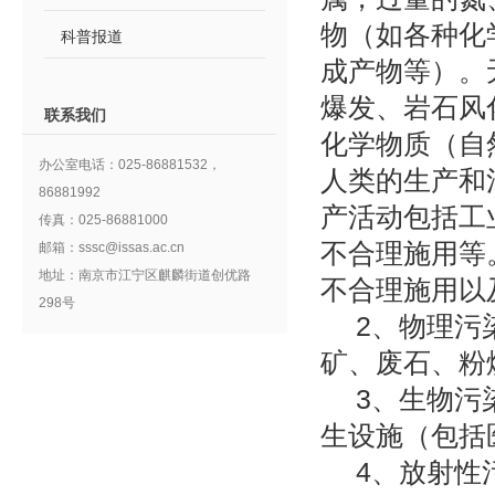
物（如各种化
科普报道
成产物等）。
爆发、岩石风
联系我们
化学物质（自
办公室电话：025-86881532，
人类的生产和
86881992
产活动包括工
传真：025-86881000
不合理施用等
邮箱：sssc@issas.ac.cn
地址：南京市江宁区麒麟街道创优路
不合理施用以
298号
2、物理污
矿、废石、粉
3、生物污
生设施（包括
4、放射性