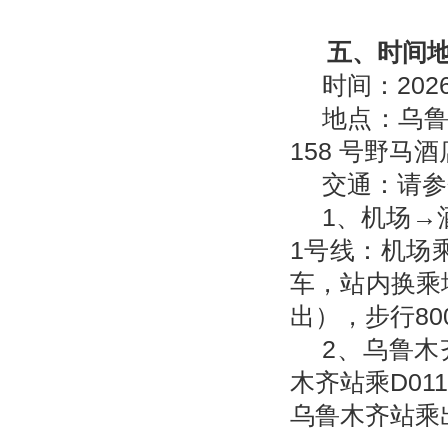
五、时间
时间：
202
地点：乌
158
号野马酒
交通：请参
1、机场
→
1
号线：机场
车，站内换乘
出），步行
80
2、乌鲁木
木齐站乘
D01
乌鲁木齐站乘