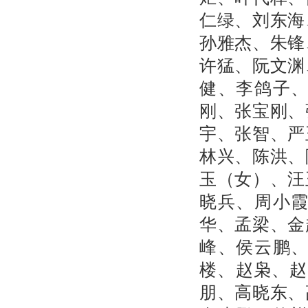
仁绿、刘东海
孙雅杰、朱锋
许猛、阮文渊
健、李鸽子
刚、张宝刚、
宇、张智、严
林兴、陈洪、
玉（女）、汪
晓兵、周小
华、孟梁、金
峰、侯云鹏
楼、赵枭、赵
朋、高晓东、