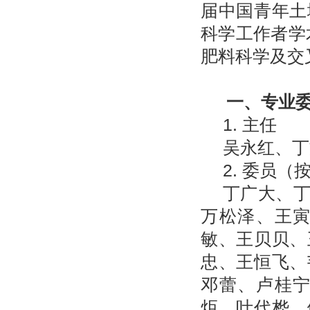
届中国青年土
科学工作者学
肥料科学及交
一、专业
1. 主任
吴永红、丁
2. 委员
丁广大、
万松泽、王
敏、王贝贝、
忠、王恒飞、
邓蕾、卢桂
炬、叶代桦、