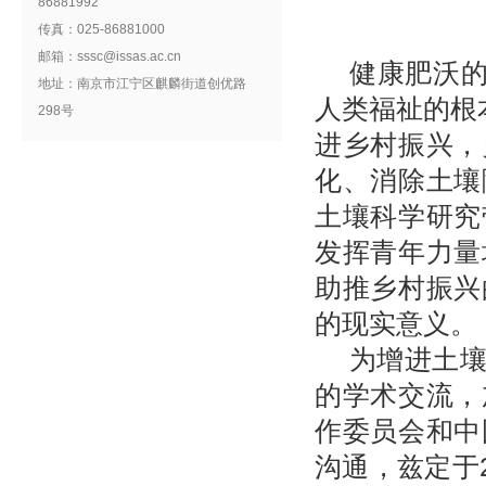
86881992
传真：025-86881000
邮箱：sssc@issas.ac.cn
健康肥沃的
地址：南京市江宁区麒麟街道创优路
人类福祉的根
298号
进乡村振兴，
化、消除土壤
土壤科学研究
发挥青年力量
助推乡村振兴
的现实意义。
为增进土
的学术交流，
作委员会和中
沟通，兹定于2