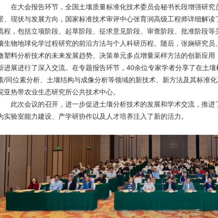
在大会报告环节，全国土壤质量标准化技术委员会秘书长段增强研究员
景、现状与发展方向，国家标准技术审评中心张育润高级工程师详细解读
流程，包括立项阶段、起草阶段、征求意见阶段、审查阶段、批准阶段等
壤生物地球化学过程研究的前沿方法与个人科研历程。随后，张娴研究员
微塑料分析技术的未来发展趋势、决策单元多点增量采样方法的创新应用
新进展进行了深入交流。在专题报告环节，40余位专家学者分享了在土
1
素/同位素分析、土壤结构与成像分析等领域的新技术、新方法及其标准
院亚热带农业生态研究所公共技术中心。
此次会议的召开，进一步促进土壤分析技术的发展和学术交流，推进了
为实验室能力建设、产学研协作以及人才培养注入了新的活力。