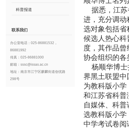
顺华博士名列
据悉，江苏
科普报道
进，充分调动
选对象包括省
联系我们
候选人热心科
办公室电话：025-86881532，
度，其作品曾
86881992
协会组织的各
传真：025-86881000
邮箱：sssc@issas.ac.cn
杨顺华博士
地址：南京市江宁区麒麟街道创优路
界黑土联盟中
298号
为教科版小学
和江苏省科普
自媒体、科普
选教科版小学
中学考试卷阅