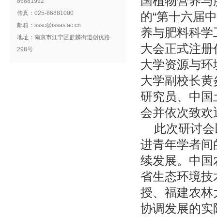
国植物营养与
86881992
传真：025-86881000
的“第十六届
邮箱：sssc@issas.ac.cn
养与肥料科学
地址：南京市江宁区麒麟街道创优路
大会正式注册
298号
大学资源与环
大学副校长黄
研究员、中国
会并依次致欢
此次研讨会
进青年学者间
续发展。中国
省生态环境技
授、福建农林
协调发展的实