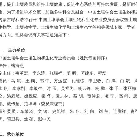
用，提升土壤质量和维持土壤健康，促进生态系统的可持续发展，是新时
命。为了增进学术交流，加强多学科交叉融合，中国土壤学会土壤生物和
内蒙古呼和浩特召开“中国土壤学会土壤生物和生化专业委员会会议暨土壤
生物学、土壤动物学、土壤生物化学和土壤生态学等相关领域专家、学者
展方向。现将会议有关事项通知如下：
1
一、
主办单位
中国土壤学会土壤生物和生化专业委员会（姓氏笔画排序）
主任：褚海燕
副主任：韦革宏、李永涛、张瑞福、姜
昕、蒋建东、程磊
委员：马
斌、王
爽、韦
中、方运霆、孔维栋、申卫收、白
洋、白
娥、
李
琪、李孝刚、李银生、时
玉、吴祥为、杨云锋、杨
腾、张
千、张丽梅
全、姚彦坡、姚槐应、秦
华、袁志林、聂
明、贾仲君、凌
宁、高
峥、
鹏、戴传超、范坤坤（委员兼秘书）
青年委员：车荣晓、文
涛、史凯祥、朱
冬、刘
向、刘
莹、连腾祥、肖
虎、荀卫兵、焦
硕、戴中民
二、承办单位