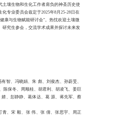
代土壤生物和生化工作者肩负的神圣历史使
生化专业委员会兹定于
2025年8月25-28日在
健康与生物赋能研讨会”。热忱欢迎土壤微
、研究生参会，交流学术成果并探讨未来发
冯有智、冯晓娟、朱
彪、刘俊杰、孙蔚旻、
、陈保冬、周顺桂、胡君利、胡凌飞、姜巨
唐
婧、彭静静、葛体达、葛
源、蒋先军、蔡
可青、宋
毅、张
伟、张
倩、张思宇、周正