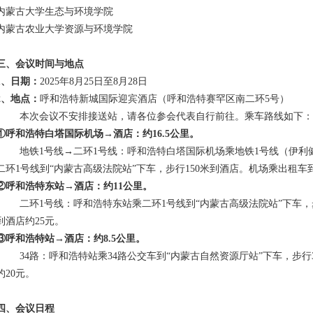
内蒙古大学生态与环境学院
内蒙古农业大学资源与环境学院
三、会议时间与地点
1、日期：
2025年8月25日至8月28日
2、地点：
呼和浩特新城国际迎宾酒店（呼和浩特赛罕区南二环
5号）
本次会议不安排接送站，请各位参会代表自行前往。乘车路线如下
①呼和浩特白塔国际机场→酒店：约16.5公里。
地铁
1号线→二环1号线：呼和浩特白塔国际机场乘地铁1号线（伊利
二环1号线到“内蒙古高级法院站”下车，步行150米到酒店。机场乘出租车
②呼和浩特东站→酒店：约11公里。
二环
1号线：呼和浩特东站乘二环1号线到“内蒙古高级法院站”下车，
到酒店约25元。
③呼和浩特站→酒店：约8.5公里。
34路：呼和浩特站乘34路公交车到“内蒙古自然资源厅站”下车，步
约20元。
四、会议日程