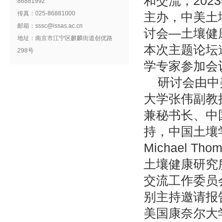
和交流，202
86881992
传真：025-86881000
主办，中美土
邮箱：sssc@issas.ac.cn
讨会—土壤健
地址：南京市江宁区麒麟街道创优路
本次主题论坛
298号
学专家参加会
研讨会由中
大学张伟副教
兼秘书长、中
持，中国土壤
Michael
土壤健康研究所E
交流工作委员
别主持邀请报
美国康奈尔大学H