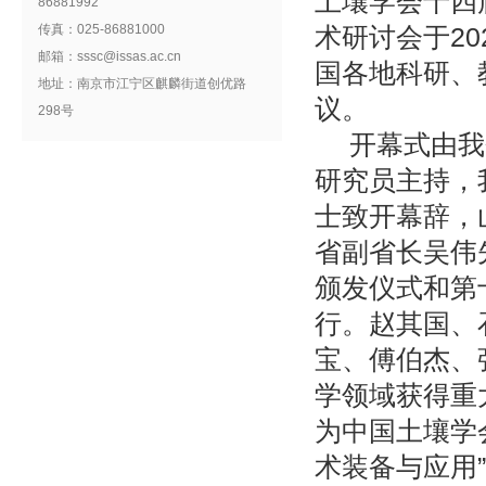
土壤学会十四
86881992
传真：025-86881000
术研讨会于20
邮箱：sssc@issas.ac.cn
国各地科研、
地址：南京市江宁区麒麟街道创优路
议。
298号
开幕式由我
研究员主持，
士致开幕辞，
省副省长吴伟
颁发仪式和第
行。赵其国、
宝、傅伯杰、
学领域获得重
为中国土壤学
术装备与应用