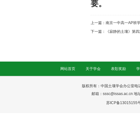
要。
上一篇：
南京一中高一AP班
下一篇：
《寂静的土壤》第四
网站首页
关于学会
表彰奖励
学
版权所有：中国土壤学会办公室电话：025-
邮箱：sssc@issas.ac.cn 
苏ICP备13015155