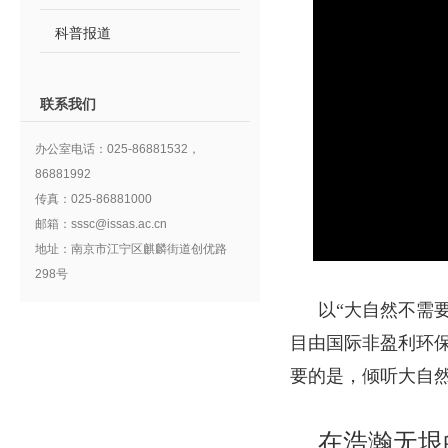
科普报道
联系我们
办公室电话：025-86881532，
86881992
传真：025-86881000
邮箱：sssc@issas.ac.cn
地址：南京市江宁区麒麟街道创优路
298号
以“
大自然不需
目由国际非盈利环
要的是，倾听大自
在浩瀚无垠