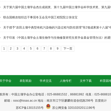
关于第六届中国土壤学会杰出成就奖、第十九届中国土壤学会科学技术奖、第九届
的公示
联合国粮农组织总干事屈冬玉会见中国工程院院士张佳宝
关于授予“农田土壤中典型有机污染物的污染过程与防控原理”等2项成果第十八届“
1
关于印发《中国土壤学会土壤生物学与生物修复研究生奖学金基金管理办法》的通
1
2
3
4
5
6
7
8
9
下一页
关于学会
表彰奖励
学术交流
人物专栏
文件下载
科普园
权所有：中国土壤学会办公室电话：025-86881532，86881992 传真：025-868810
邮箱：sssc@issas.ac.cn 地址：
南京市江宁区麒麟街道创优路298号
百度统计
苏ICP备13015155号
苏公网安备 32010202011196号