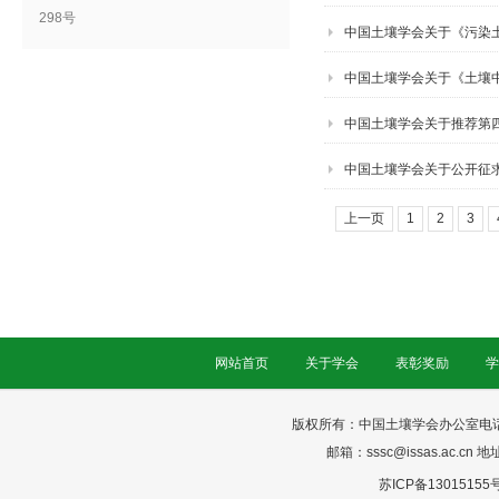
298号
中国土壤学会关于《污染
中国土壤学会关于《土壤中
光谱法》等2项团体标准
中国土壤学会关于推荐第
中国土壤学会关于公开征
上一页
1
2
3
网站首页
关于学会
表彰奖励
学
版权所有：中国土壤学会办公室电话：025-
邮箱：sssc@issas.ac.cn 
苏ICP备13015155