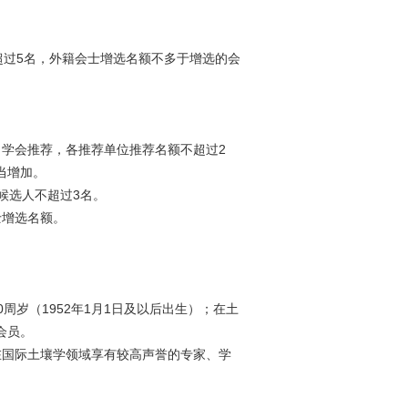
超过5名，外籍会士增选名额不多于增选的会
）学会推荐，各推荐单位推荐名额不超过2
当增加。
候选人不超过3名。
士增选名额。
周岁（1952年1月1日及以后出生）；在土
会员。
在国际土壤学领域享有较高声誉的专家、学