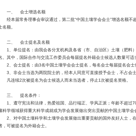
一、 会士增选名额
经本届常务理事会审议通过，第二批“中国土壤学会会士”增选名额不
士名额。
二、 会士提名及名额
1
1、单位提名：由我会各分支机构及各省（市、自治区）土壤（肥料
名。其中，国际合作与交流工作委员会每届提名外籍会士候选人数量可适
2、会士提名：由3名中国土壤学会会士提名，每名会士每届提名会士
3、非会士当选为两院院士的，经本人同意可直接授予会士，不占会
凡连续2次被提名为会士候选人而未当选者，停止1次被提名资格。
三、 提名条件：
1、遵守宪法和法律，热爱祖国、品行端正、学风正派；年龄不超过70
壤科学领域获得重大科学成就或为学会发展做出突出贡献的中国土壤学会
2、对中国土壤科学和土壤学会发展做出重要贡献的国外友好人士，
者，可被提名为外籍会士。