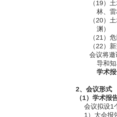
（19）
林、雷
（20）
渊）
（21）
（22）
会议将邀
导和知
学术报
2
、会议形式
（
1
）学术报
会议拟设1
1）大会报