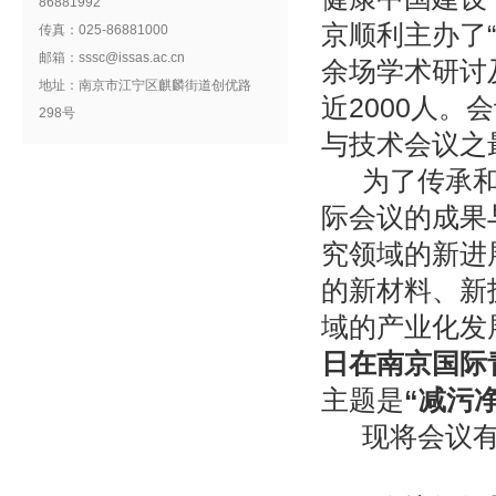
86881992
京顺利主办了
传真：025-86881000
邮箱：sssc@issas.ac.cn
余场学术研讨
地址：南京市江宁区麒麟街道创优路
近2000人
298号
与技术会议之
为了传承
际会议的成果
究领域的新进
的新材料、新
域的产业化发
日在南京国际
主题是
“减污
现将会议