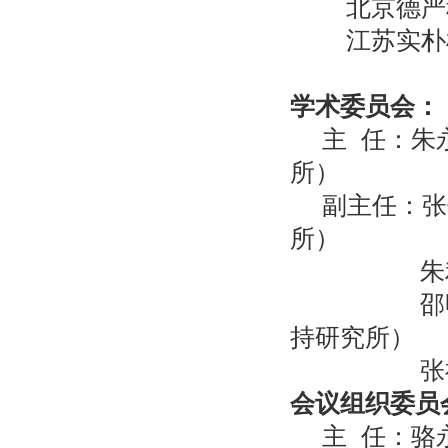
北京德严
江苏实朴
学术委员会：
主 任：朱
所）
副主任：张
所）
朱利中 
邵明安 
持研究所）
张福锁 
会议组织委员
主 任：骆