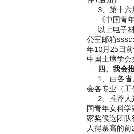
3、第十
《中国青
以上电子
公室邮箱sssc
年
10
月
25
日前
中国土壤学会
四、我会
1、由各
会各专业（工
2、推荐
国青年女科学
家奖候选团队
人得票高的前