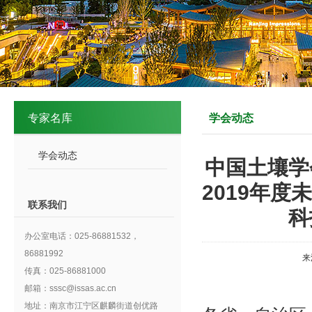
专家名库
学会动态
学会动态
中国土壤学
2019年
联系我们
科
办公室电话：025-86881532，
86881992
来
传真：025-86881000
邮箱：sssc@issas.ac.cn
地址：南京市江宁区麒麟街道创优路