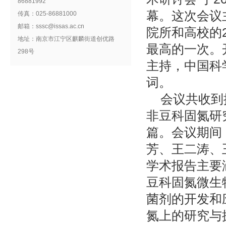
86881992
幕。这次会议
传真：025-86881000
邮箱：sssc@issas.ac.cn
院所和高校的
地址：南京市江宁区麒麟街道创优路
最高的一次。
298号
主持，中国科
词。
会议共收到
非豆科固氮研
篇。会议期间
芳、王二涛、
学术报告主要
豆科固氮微生
菌剂的开发和
氮上的研究与