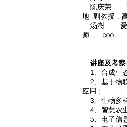
陈庆荣， 
地 副教授，
汤澍 爱相
师 ， coo
讲座及考察
1、合成生
2、基于物
应用；
3、生物多
4、智慧农
5、电子信