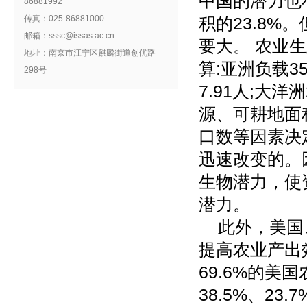
中国的潜力也
86881992
传真：025-86881000
积的23.8
邮箱：sssc@issas.ac.cn
要大。 农业
地址：南京市江宁区麒麟街道创优路
算:亚洲负载35
298号
7.91人;大
源、可耕地面
口数等因素决
迅速改变的。
生物潜力，使
潜力。
此外，美国
提高农业产出
69.6%的
38.5%、2