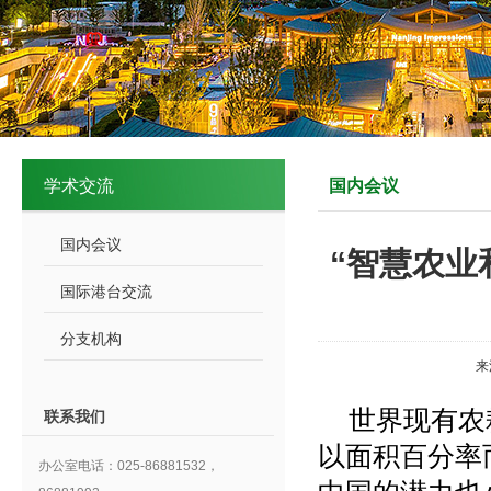
学术交流
国内会议
国内会议
“智慧农业
国际港台交流
分支机构
来
世界现有农
联系我们
以面积百分率
办公室电话：025-86881532，