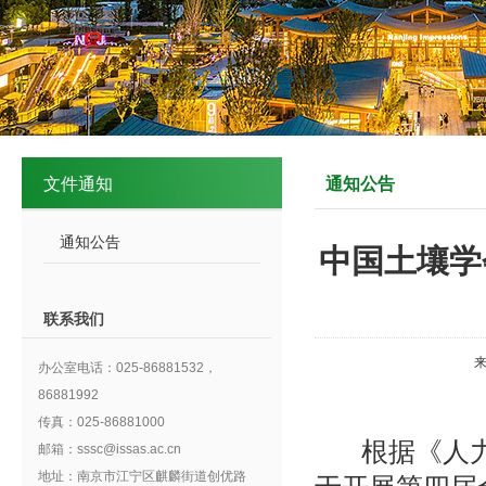
文件通知
通知公告
通知公告
中国土壤学
联系我们
办公室电话：025-86881532，
86881992
传真：025-86881000
根据《人
邮箱：sssc@issas.ac.cn
地址：南京市江宁区麒麟街道创优路