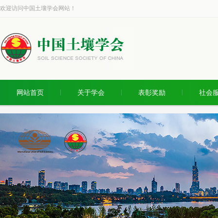
欢迎访问中国土壤学会网站！
网站首页
关于学会
表彰奖励
社会