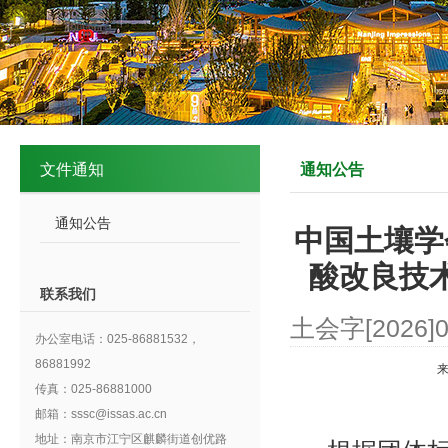
文件通知
通知公告
通知公告
中国土壤学
酸改良技
联系我们
土会字[2026]
办公室电话：025-86881532，
86881992
传真：025-86881000
邮箱：sssc@issas.ac.cn
地址：南京市江宁区麒麟街道创优路