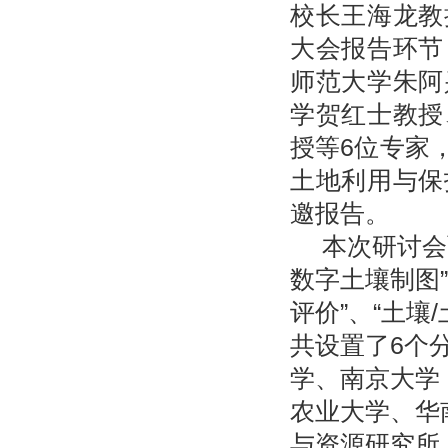
校长王海龙
教
大会报告环节
师范大学朱阿
学贺红士教授
授
等
6
位专家
土地利用与保
邀报告。
本次研讨会
数字土壤制图
”
评价
”
、
“
土壤
/
共设置了
6
个
学、南京大学
农业大学、华
与资源研究所