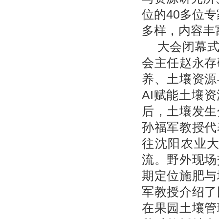
位的
40
多
位专
多样，
内容丰
大会闭幕
会主任赵永存
养、土壤资源
AI赋能土壤
后，土壤发生
孙福军教授代
往沈阳农业
流。野外现场
期定位施肥与
军教授介绍了
在果园土壤管