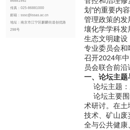
管控和治理修
86881992
传真：025-86881000
划”的重要内
邮箱：sssc@issas.ac.cn
管理政策的发
地址：南京市江宁区麒麟街道创优路
壤化学学科发
298号
生态文明建设
专业委员会和喀
召开2024
员会联合前沿
一、论坛主题
论坛主题：
论坛主要围
术研讨。在土
技术、矿山废
全与公共健康