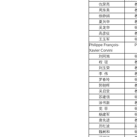
仇荣亮
周东美
徐静娟
夏兴华
吴龙华
高彦征
王玉军
Philippe François-
P
Xavier Corvini
刘同旭
程
谊
刘玉荣
李
伟
罗春玲
郭朝晖
吴启堂
苏建强
涂书新
党
菲
杨建军
唐先进
历红波
魏树和