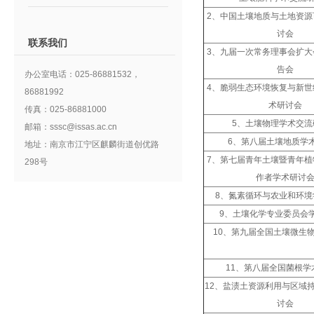
2、中国土壤地质与土地资源
讨会
联系我们
3、九届一次常务理事会扩大
告会
办公室电话：025-86881532，
4、脆弱生态环境恢复与新世
86881992
术研讨会
传真：025-86881000
5、土壤物理学术交流
邮箱：sssc@issas.ac.cn
6、第八届土壤地质学
地址：南京市江宁区麒麟街道创优路
7、第七届青年土壤暨青年植
298号
作者学术研讨
8、氮素循环与农业和环境
9、土壤化学专业委员会
10、第九届全国土壤微生
11、第八届全国菌根学
12、盐渍土资源利用与区域
讨会