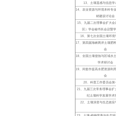
13、土壤遥感与信息学
14、农业资源与环境本科专
材建设讨论会
15、九届二次理事会扩大会
区）学会秘书长会议暨
16、第七次全国土壤环境
17、第四届海峡两岸土壤肥
会
18、全国土壤侵蚀与区域水
学术研讨会
19、间套作提高水肥资源利
会
20、科普工作委员会第
21、九届三次常务理事会扩
纪土壤科学发展学术
22、土壤演变与生态效应
23、土壤-植物营养与生态