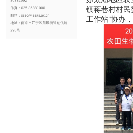
86881992
镇蒋巷村村民
传真：025-86881000
邮箱：sssc@issas.ac.cn
工作站”协办
地址：南京市江宁区麒麟街道创优路
298号