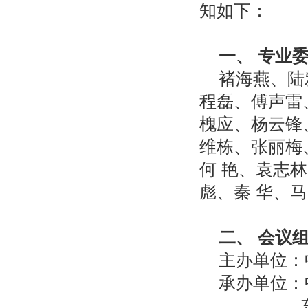
知如下：
一、 专业
褚海燕、陆
程磊、傅声雷
槐应、杨云锋
维栋、张丽梅
何 艳、袁志
彪、秦 华、马
二、 会议
主办单位：
承办单位：
东北师