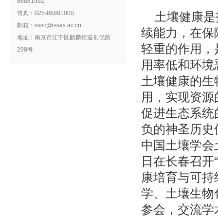
86881992
传真：025-86881000
土壤健康是
邮箱：sssc@issas.ac.cn
续能力，在保
地址：南京市江宁区麒麟街道创优路
轻重的作用，
298号
用率低和环境
土壤健康的生
用，实现资源
促进生态系统
负的神圣历史
中国土壤学会土
日在长春召开
康培育与可持
学、土壤生物
参会，交流学