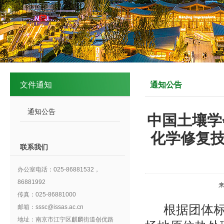
文件通知
通知公告
通知公告
中国土壤学
化学修复技
联系我们
办公室电话：025-86881532，
86881992
传真：025-86881000
根据团体
邮箱：sssc@issas.ac.cn
地址：南京市江宁区麒麟街道创优路