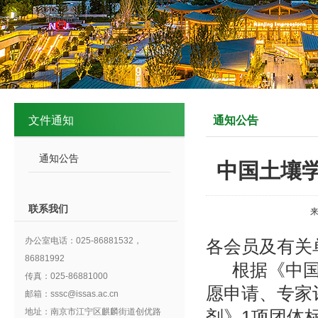
文件通知
通知公告
通知公告
中国土壤学
联系我们
办公室电话：025-86881532，
各会员及有关
86881992
根据《中
传真：025-86881000
愿申请、专家
邮箱：sssc@issas.ac.cn
地址：南京市江宁区麒麟街道创优路
剂》
1
项团体